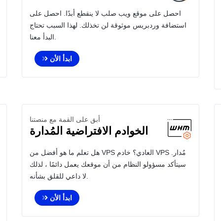
احصل على موقع ويب صلب لا ينقطع أبدًا. احصل على
استضافة وردبريس موثوقة لن تخذلك. لهذا السبب تحتاج
البدأ معنا.
ابدأ الأن
أبق على القمة مع منصتنا
الخوادم الافتراضية المُدارة
هل تعلم ما هو أفضل من VPS العادي؟ خادم VPS مُدار.
سيتأكد مسؤولو النظام من أن موقعك يعمل دائمًا ، لذلك
لا داعي للقلق بشأنه.
ابدأ الأن