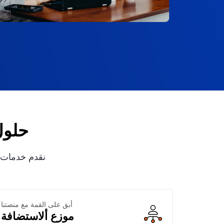
حلول
نقدم خدمات ا
أبق على القمة مع منصتنا
موزع ألاستضافة