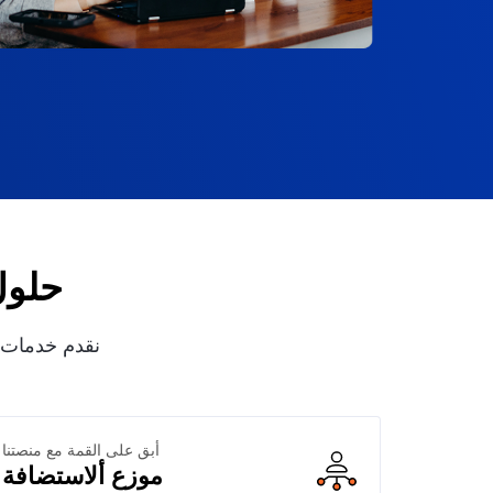
حلول
نقدم خدمات ا
أبق على القمة مع منصتنا
موزع ألاستضافة