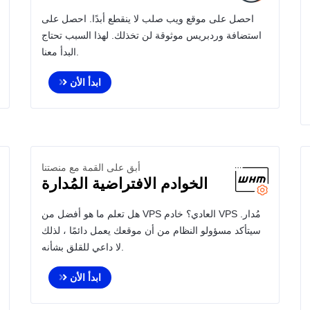
احصل على موقع ويب صلب لا ينقطع أبدًا. احصل على
استضافة وردبريس موثوقة لن تخذلك. لهذا السبب تحتاج
البدأ معنا.
ابدأ الأن
أبق على القمة مع منصتنا
الخوادم الافتراضية المُدارة
هل تعلم ما هو أفضل من VPS العادي؟ خادم VPS مُدار.
سيتأكد مسؤولو النظام من أن موقعك يعمل دائمًا ، لذلك
لا داعي للقلق بشأنه.
ابدأ الأن